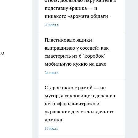
отель: добавляю пару капель в
подставку ёршика — и
никакого «аромата общаги»
20 июля
Пластиковые ящики
выпрашиваю у соседей: как
то
смастерить из 6 "коробок"
мобильную кухню на даче
24 июля
Старое окно с рамой — не
мусор, а сокровище: сделал из
него «фальш‑витраж» и
украшение для стены дачного
домика
14 июля