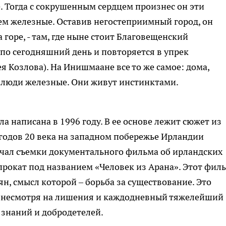
ое. Тогда с сокрушенным сердцем произнес он эти
нем железные. Оставив негостеприимный город, он
 горе, - там, где ныне стоит Благовещенский
 по сегодняшний день и повторяется в упрек
 Козлова). На Инишмаане все то же самое: дома,
т люди железные. Они живут инстинктами.
а написана в 1996 году. В ее основе лежит сюжет из
 годов 20 века на западном побережье Ирландии
ачал съемки документального фильма об ирландских
прокат под названием «Человек из Арана». Этот фил
н, смысл которой – борьба за существование. Это
, несмотря на лишения и каждодневный тяжелейший
 знаний и добродетелей.