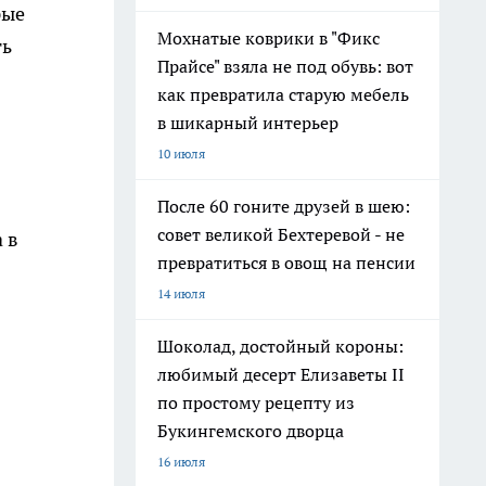
рые
Мохнатые коврики в "Фикс
ть
Прайсе" взяла не под обувь: вот
как превратила старую мебель
в шикарный интерьер
10 июля
После 60 гоните друзей в шею:
совет великой Бехтеревой - не
 в
превратиться в овощ на пенсии
14 июля
Шоколад, достойный короны:
любимый десерт Елизаветы II
по простому рецепту из
Букингемского дворца
16 июля