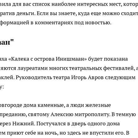
ила для вас список наиболее интересных мест, кото
ратив деньги. Если вы знаете, куда еще можно сходи
нформацией в комментариях под новостью.
аан"
ха «Калека с острова Инишмаан» будет показана
яются лауреатами многих театральных фестивалей, а
аклей. Руководитель театра Игорь Авров следующим
у:
овгороде дома каменные, а люди железные
 преданию, святому Алексию митрополиту. В темную
ерез Нижний. Постучался в дверь одного дома
м приют себе на ночь, но здесь не впустили его. В