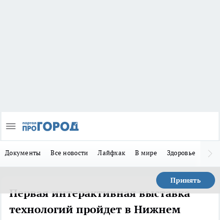
Документы
Все новости
Лайфхак
В мире
Здоровье
Зака
Принять
Первая интерактивная выставка
технологий пройдет в Нижнем