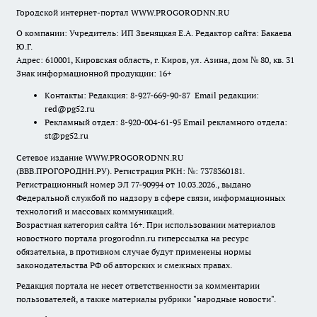
Городской интернет-портал WWW.PROGORODNN.RU
О компании: Учредитель: ИП Звеняцкая Е.А. Редактор сайта: Бакаева
Ю.Г.
Адрес: 610001, Кировская область, г. Киров, ул. Азина, дом № 80, кв. 31
Знак информационной продукции: 16+
Контакты: Редакция: 8-927-669-90-87 Email редакции:
red@pg52.ru
Рекламный отдел: 8-920-004-61-95 Email рекламного отдела:
st@pg52.ru
Сетевое издание WWW.PROGORODNN.RU
(ВВВ.ПРОГОРОДНН.РУ). Регистрация РКН: №: 7378360181.
Регистрационный номер ЭЛ 77-90994 от 10.03.2026., выдано
Федеральной службой по надзору в сфере связи, информационных
технологий и массовых коммуникаций.
Возрастная категория сайта 16+. При использовании материалов
новостного портала progorodnn.ru гиперссылка на ресурс
обязательна
,
в противном случае будут применены нормы
законодательства РФ об авторских и смежных правах.
Редакция портала не несет ответственности за комментарии
пользователей, а также материалы рубрики "народные новости".