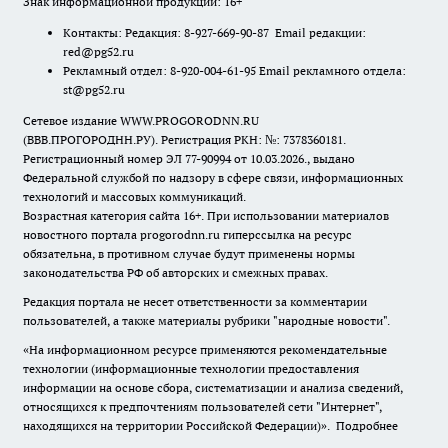
Знак информационной продукции: 16+
Контакты: Редакция: 8-927-669-90-87 Email редакции:
red@pg52.ru
Рекламный отдел: 8-920-004-61-95 Email рекламного отдела:
st@pg52.ru
Сетевое издание WWW.PROGORODNN.RU
(ВВВ.ПРОГОРОДНН.РУ). Регистрация РКН: №: 7378360181.
Регистрационный номер ЭЛ 77-90994 от 10.03.2026., выдано
Федеральной службой по надзору в сфере связи, информационных
технологий и массовых коммуникаций.
Возрастная категория сайта 16+. При использовании материалов
новостного портала progorodnn.ru гиперссылка на ресурс
обязательна
,
в противном случае будут применены нормы
законодательства РФ об авторских и смежных правах.
Редакция портала не несет ответственности за комментарии
пользователей, а также материалы рубрики "народные новости".
«На информационном ресурсе применяются рекомендательные
технологии (информационные технологии предоставления
информации на основе сбора, систематизации и анализа сведений,
относящихся к предпочтениям пользователей сети "Интернет",
находящихся на территории Российской Федерации)».
Подробнее