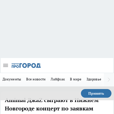
Документы
Все новости
Лайфхак
В мире
Здоровье
Зака
Принять
Amimal ДжаZ сыграют в Нижнем
Новгороде концерт по заявкам