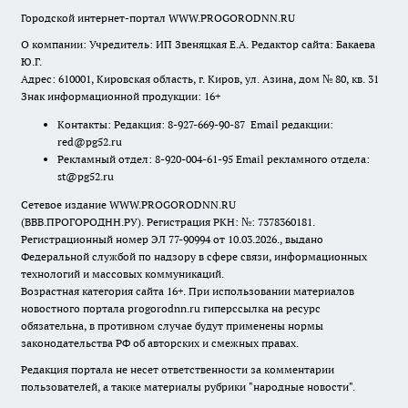
Городской интернет-портал WWW.PROGORODNN.RU
О компании: Учредитель: ИП Звеняцкая Е.А. Редактор сайта: Бакаева
Ю.Г.
Адрес: 610001, Кировская область, г. Киров, ул. Азина, дом № 80, кв. 31
Знак информационной продукции: 16+
Контакты: Редакция: 8-927-669-90-87 Email редакции:
red@pg52.ru
Рекламный отдел: 8-920-004-61-95 Email рекламного отдела:
st@pg52.ru
Сетевое издание WWW.PROGORODNN.RU
(ВВВ.ПРОГОРОДНН.РУ). Регистрация РКН: №: 7378360181.
Регистрационный номер ЭЛ 77-90994 от 10.03.2026., выдано
Федеральной службой по надзору в сфере связи, информационных
технологий и массовых коммуникаций.
Возрастная категория сайта 16+. При использовании материалов
новостного портала progorodnn.ru гиперссылка на ресурс
обязательна
,
в противном случае будут применены нормы
законодательства РФ об авторских и смежных правах.
Редакция портала не несет ответственности за комментарии
пользователей, а также материалы рубрики "народные новости".