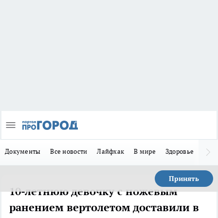
Документы
Все новости
Лайфхак
В мире
Здоровье
Зака
Принять
10-летнюю девочку с ножевым
ранением вертолетом доставили в