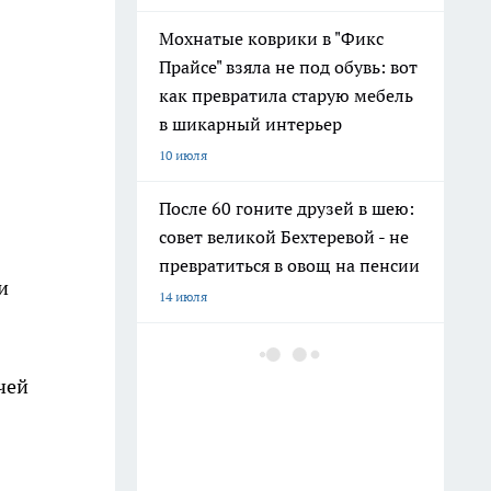
Мохнатые коврики в "Фикс
Прайсе" взяла не под обувь: вот
как превратила старую мебель
в шикарный интерьер
10 июля
После 60 гоните друзей в шею:
совет великой Бехтеревой - не
превратиться в овощ на пенсии
и
14 июля
Шоколад, достойный короны:
любимый десерт Елизаветы II
чей
по простому рецепту из
Букингемского дворца
16 июля