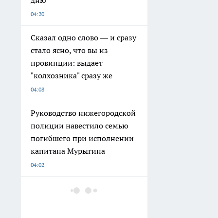
04:20
Сказал одно слово — и сразу
стало ясно, что вы из
провинции: выдает
"колхозника" сразу же
04:08
Руководство нижегородской
полиции навестило семью
погибшего при исполнении
капитана Мурыгина
04:02
Нижегородское метро
оказалось одним из самых
неглубоких в мире