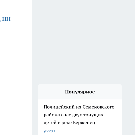
д НН
Популярное
Полицейский из Семеновского
района спас двух тонущих
детей в реке Керженец
9 июля