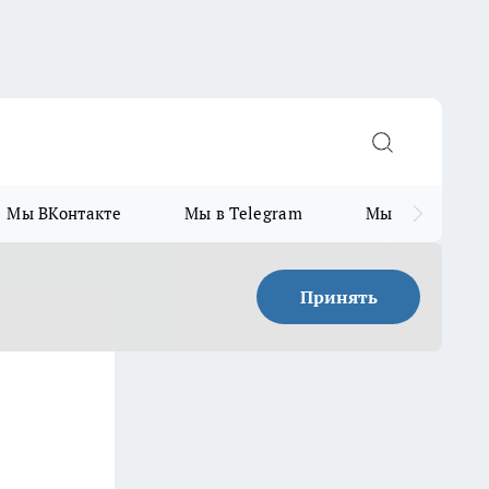
Мы ВКонтакте
Мы в Telegram
Мы в MAX
Принять