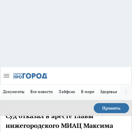
Документы
Все новости
Лайфхак
В мире
Здоровье
Зака
Принять
Суд отказал в аресте главы
нижегородского МИАЦ Максима