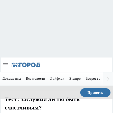
Документы
Все новости
Лайфхак
В мире
Здоровье
Зака
Принять
Тест: заслужил ли ты быть
счастливым?