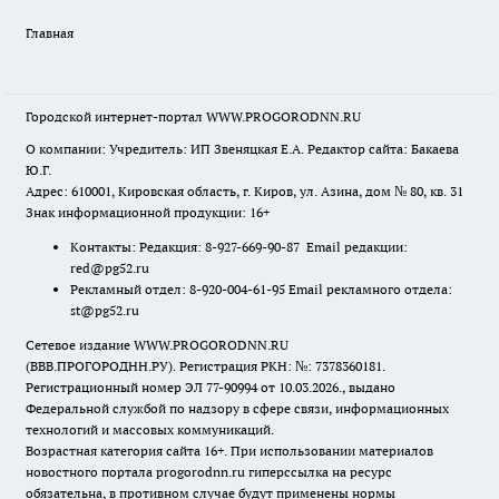
Главная
Городской интернет-портал WWW.PROGORODNN.RU
О компании: Учредитель: ИП Звеняцкая Е.А. Редактор сайта: Бакаева
Ю.Г.
Адрес: 610001, Кировская область, г. Киров, ул. Азина, дом № 80, кв. 31
Знак информационной продукции: 16+
Контакты: Редакция: 8-927-669-90-87 Email редакции:
red@pg52.ru
Рекламный отдел: 8-920-004-61-95 Email рекламного отдела:
st@pg52.ru
Сетевое издание WWW.PROGORODNN.RU
(ВВВ.ПРОГОРОДНН.РУ). Регистрация РКН: №: 7378360181.
Регистрационный номер ЭЛ 77-90994 от 10.03.2026., выдано
Федеральной службой по надзору в сфере связи, информационных
технологий и массовых коммуникаций.
Возрастная категория сайта 16+. При использовании материалов
новостного портала progorodnn.ru гиперссылка на ресурс
обязательна
,
в противном случае будут применены нормы