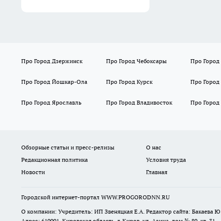
Про Город Дзержинск
Про Город Чебоксары
Про Город
Про Город Йошкар-Ола
Про Город Курск
Про Город
Про Город Ярославль
Про Город Владивосток
Про Город
Обзорные статьи и пресс-релизы
О нас
Редакционная политика
Условия труда
Новости
Главная
Городской интернет-портал WWW.PROGORODNN.RU
О компании: Учредитель: ИП Звеняцкая Е.А. Редактор сайта: Бакаева Ю.
Адрес: 610001, Кировская область, г. Киров, ул. Азина, дом № 80, кв. 31