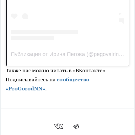
Публикация от Ирина Пегова (@pegovairina)
25 Н
Также нас можно читать в «ВКонтакте».
Подписывайтесь на
сообщество
«ProGorodNN»
.