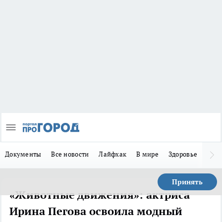
Документы
Все новости
Лайфхак
В мире
Здоровье
Зака
Принять
«Животные движения»: актриса
Ирина Пегова освоила модный