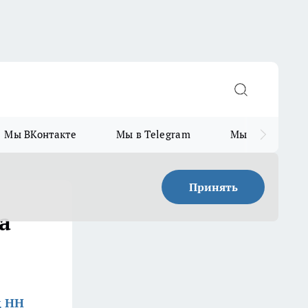
Мы ВКонтакте
Мы в Telegram
Мы в MAX
Принять
а
д НН