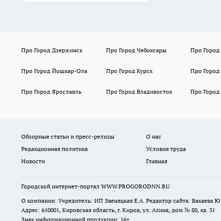
Про Город Дзержинск
Про Город Чебоксары
Про Город
Про Город Йошкар-Ола
Про Город Курск
Про Город
Про Город Ярославль
Про Город Владивосток
Про Город
Обзорные статьи и пресс-релизы
О нас
Редакционная политика
Условия труда
Новости
Главная
Городской интернет-портал WWW.PROGORODNN.RU
О компании: Учредитель: ИП Звеняцкая Е.А. Редактор сайта: Бакаева Ю.
Адрес: 610001, Кировская область, г. Киров, ул. Азина, дом № 80, кв. 31
Знак информационной продукции: 16+