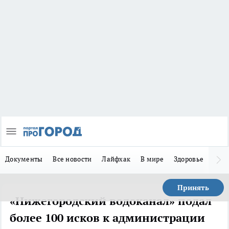
Документы
Все новости
Лайфхак
В мире
Здоровье
Зака
Принять
«Нижегородский водоканал» подал
более 100 исков к администрации