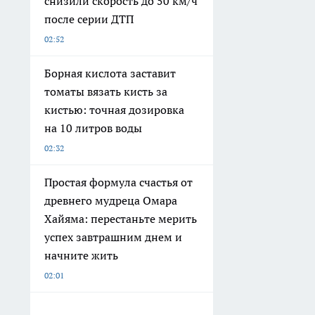
снизили скорость до 50 км/ч
после серии ДТП
02:52
Борная кислота заставит
томаты вязать кисть за
кистью: точная дозировка
на 10 литров воды
02:32
Простая формула счастья от
древнего мудреца Омара
Хайяма: перестаньте мерить
успех завтрашним днем и
начните жить
02:01