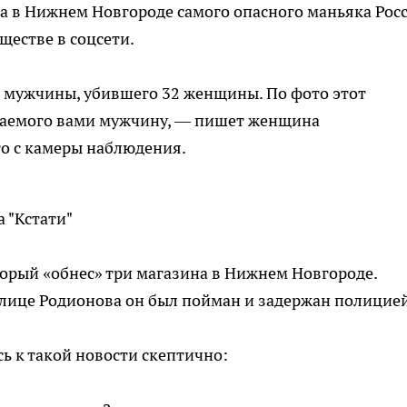
а в Нижнем Новгороде самого опасного маньяка Росс
ществе в соцсети.
е мужчины, убившего 32 женщины. По фото этот
ваемого вами мужчину, — пишет женщина
то с камеры наблюдения.
а "Кстати"
оторый «обнес» три магазина в Нижнем Новгороде.
 улице Родионова он был пойман и задержан полицией
ь к такой новости скептично: