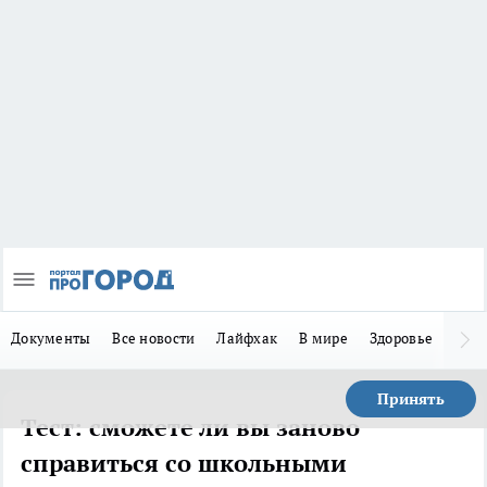
Документы
Все новости
Лайфхак
В мире
Здоровье
Зака
Принять
Тест: сможете ли вы заново
справиться со школьными