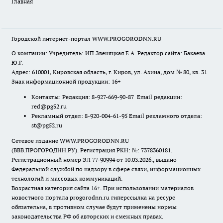
Главная
Городской интернет-портал WWW.PROGORODNN.RU
О компании: Учредитель: ИП Звеняцкая Е.А. Редактор сайта: Бакаева
Ю.Г.
Адрес: 610001, Кировская область, г. Киров, ул. Азина, дом № 80, кв. 31
Знак информационной продукции: 16+
Контакты: Редакция: 8-927-669-90-87 Email редакции:
red@pg52.ru
Рекламный отдел: 8-920-004-61-95 Email рекламного отдела:
st@pg52.ru
Сетевое издание WWW.PROGORODNN.RU
(ВВВ.ПРОГОРОДНН.РУ). Регистрация РКН: №: 7378360181.
Регистрационный номер ЭЛ 77-90994 от 10.03.2026., выдано
Федеральной службой по надзору в сфере связи, информационных
технологий и массовых коммуникаций.
Возрастная категория сайта 16+. При использовании материалов
новостного портала progorodnn.ru гиперссылка на ресурс
обязательна
,
в противном случае будут применены нормы
законодательства РФ об авторских и смежных правах.