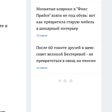
Мохнатые коврики в "Фикс
Прайсе" взяла не под обувь: вот
как превратила старую мебель
те и
в шикарный интерьер
10 июля
После 60 гоните друзей в шею:
совет великой Бехтеревой - не
превратиться в овощ на пенсии
14 июля
Гигант с нежной душой: как
создать белоснежную стену
цветов, от которой
невозможно отвести взгляд
13 июля