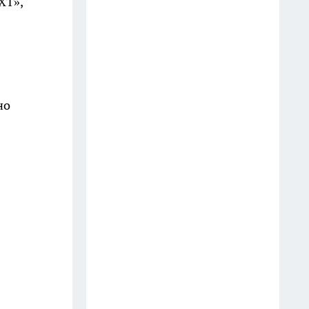
XT»,
Шоколад, достойный короны:
любимый десерт Елизаветы II
по простому рецепту из
Букингемского дворца
16 июля
но
Эксперты назвали отличный
растворимый кофе: беру по 3
банки себе, на подарок и в
офис – проверенное качество
13 июля
6 опасных деревьев, которые
Мичурин называл запретными
для участков — а мы упрямо
продолжаем их сажать
12 июля