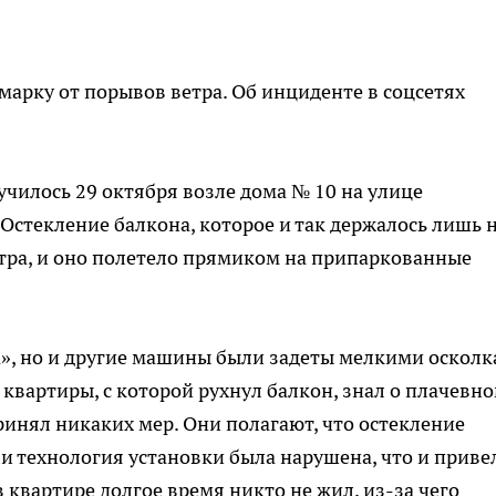
арку от порывов ветра. Об инциденте в соцсетях
училось 29 октября возле дома № 10 на улице
Остекление балкона, которое и так держалось лишь 
тра, и оно полетело прямиком на припаркованные
», но и другие машины были задеты мелкими осколк
квартиры, с которой рухнул балкон, знал о плачевн
ринял никаких мер. Они полагают, что остекление
и технология установки была нарушена, что и приве
 квартире долгое время никто не жил, из-за чего