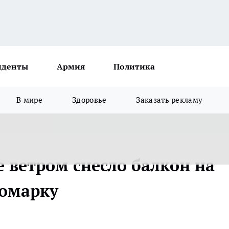
иденты
Армия
Политика
В мире
Здоровье
Заказать рекламу
 ветром снесло балкон на
омарку