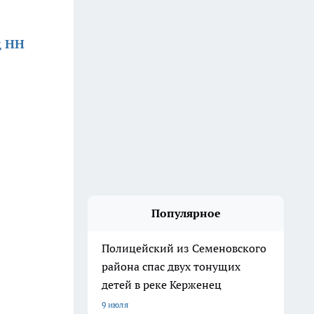
д НН
Популярное
Полицейский из Семеновского
района спас двух тонущих
детей в реке Керженец
9 июля