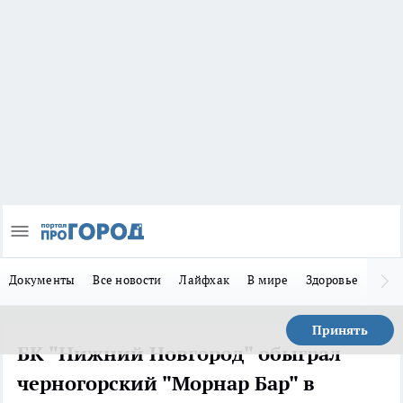
Документы
Все новости
Лайфхак
В мире
Здоровье
Зака
Принять
БК "Нижний Новгород" обыграл
черногорский "Морнар Бар" в