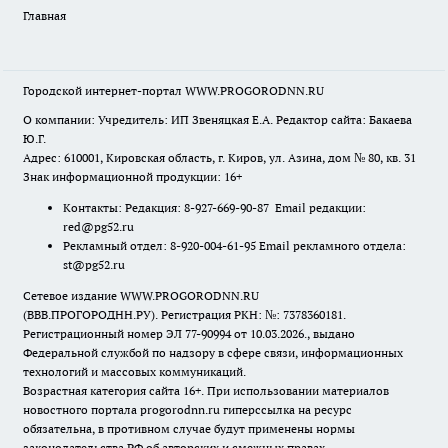
Главная
Городской интернет-портал WWW.PROGORODNN.RU
О компании: Учредитель: ИП Звеняцкая Е.А. Редактор сайта: Бакаева
Ю.Г.
Адрес: 610001, Кировская область, г. Киров, ул. Азина, дом № 80, кв. 31
Знак информационной продукции: 16+
Контакты: Редакция: 8-927-669-90-87 Email редакции:
red@pg52.ru
Рекламный отдел: 8-920-004-61-95 Email рекламного отдела:
st@pg52.ru
Сетевое издание WWW.PROGORODNN.RU
(ВВВ.ПРОГОРОДНН.РУ). Регистрация РКН: №: 7378360181.
Регистрационный номер ЭЛ 77-90994 от 10.03.2026., выдано
Федеральной службой по надзору в сфере связи, информационных
технологий и массовых коммуникаций.
Возрастная категория сайта 16+. При использовании материалов
новостного портала progorodnn.ru гиперссылка на ресурс
обязательна
,
в противном случае будут применены нормы
законодательства РФ об авторских и смежных правах.