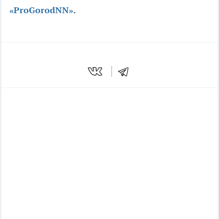
«ProGorodNN»
.