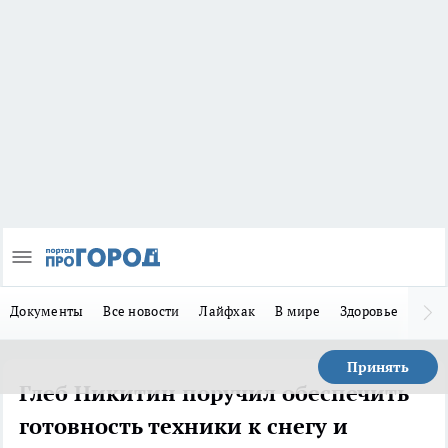
Документы
Все новости
Лайфхак
В мире
Здоровье
Зака
Принять
Глеб Никитин поручил обеспечить
готовность техники к снегу и