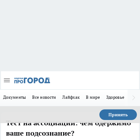
Документы
Все новости
Лайфхак
В мире
Здоровье
Зака
Принять
Тест на ассоциации: чем одержимо
ваше подсознание?