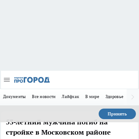
Документы
Все новости
Лайфхак
В мире
Здоровье
Зака
Принять
53-летний мужчина погиб на
стройке в Московском районе