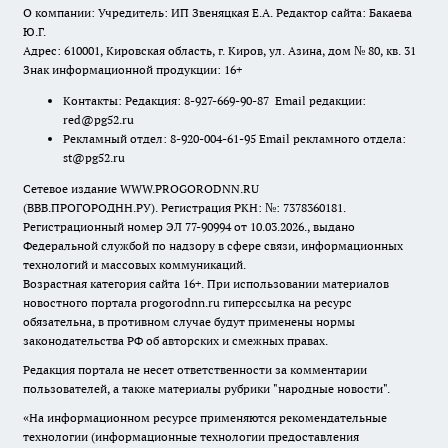
О компании: Учредитель: ИП Звеняцкая Е.А. Редактор сайта: Бакаева
Ю.Г.
Адрес: 610001, Кировская область, г. Киров, ул. Азина, дом № 80, кв. 31
Знак информационной продукции: 16+
Контакты: Редакция: 8-927-669-90-87 Email редакции:
red@pg52.ru
Рекламный отдел: 8-920-004-61-95 Email рекламного отдела:
st@pg52.ru
Сетевое издание WWW.PROGORODNN.RU
(ВВВ.ПРОГОРОДНН.РУ). Регистрация РКН: №: 7378360181.
Регистрационный номер ЭЛ 77-90994 от 10.03.2026., выдано
Федеральной службой по надзору в сфере связи, информационных
технологий и массовых коммуникаций.
Возрастная категория сайта 16+. При использовании материалов
новостного портала progorodnn.ru гиперссылка на ресурс
обязательна
,
в противном случае будут применены нормы
законодательства РФ об авторских и смежных правах.
Редакция портала не несет ответственности за комментарии
пользователей, а также материалы рубрики "народные новости".
«На информационном ресурсе применяются рекомендательные
технологии (информационные технологии предоставления