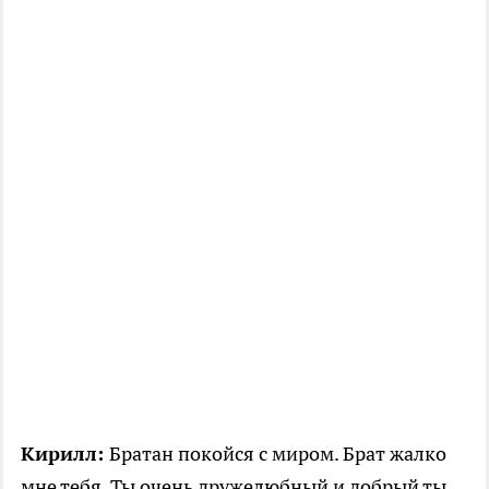
Кирилл:
Братан покойся с миром. Брат жалко
мне тебя. Ты очень дружелюбный и добрый ты