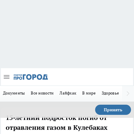
Документы
Все новости
Лайфхак
В мире
Здоровье
Зака
Принять
15-летний подросток погиб от
отравления газом в Кулебаках