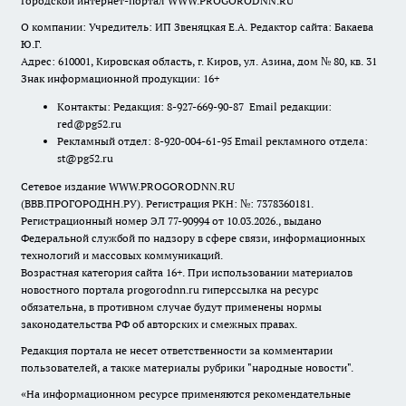
Городской интернет-портал WWW.PROGORODNN.RU
О компании: Учредитель: ИП Звеняцкая Е.А. Редактор сайта: Бакаева
Ю.Г.
Адрес: 610001, Кировская область, г. Киров, ул. Азина, дом № 80, кв. 31
Знак информационной продукции: 16+
Контакты: Редакция: 8-927-669-90-87 Email редакции:
red@pg52.ru
Рекламный отдел: 8-920-004-61-95 Email рекламного отдела:
st@pg52.ru
Сетевое издание WWW.PROGORODNN.RU
(ВВВ.ПРОГОРОДНН.РУ). Регистрация РКН: №: 7378360181.
Регистрационный номер ЭЛ 77-90994 от 10.03.2026., выдано
Федеральной службой по надзору в сфере связи, информационных
технологий и массовых коммуникаций.
Возрастная категория сайта 16+. При использовании материалов
новостного портала progorodnn.ru гиперссылка на ресурс
обязательна
,
в противном случае будут применены нормы
законодательства РФ об авторских и смежных правах.
Редакция портала не несет ответственности за комментарии
пользователей, а также материалы рубрики "народные новости".
«На информационном ресурсе применяются рекомендательные