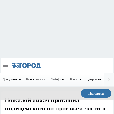
Документы
Все новости
Лайфхак
В мире
Здоровье
Зака
Принять
Пожилой лихач протащил
полицейского по проезжей части в