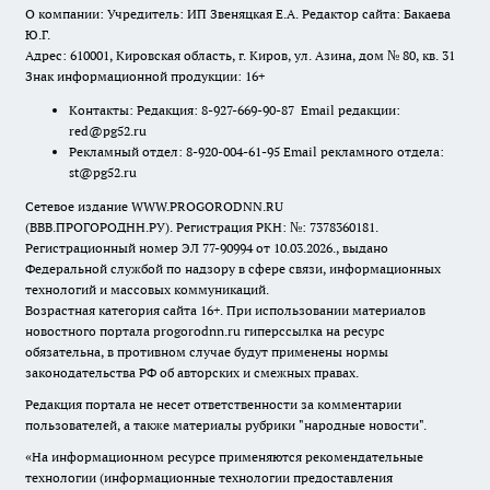
О компании: Учредитель: ИП Звеняцкая Е.А. Редактор сайта: Бакаева
Ю.Г.
Адрес: 610001, Кировская область, г. Киров, ул. Азина, дом № 80, кв. 31
Знак информационной продукции: 16+
Контакты: Редакция: 8-927-669-90-87 Email редакции:
red@pg52.ru
Рекламный отдел: 8-920-004-61-95 Email рекламного отдела:
st@pg52.ru
Сетевое издание WWW.PROGORODNN.RU
(ВВВ.ПРОГОРОДНН.РУ). Регистрация РКН: №: 7378360181.
Регистрационный номер ЭЛ 77-90994 от 10.03.2026., выдано
Федеральной службой по надзору в сфере связи, информационных
технологий и массовых коммуникаций.
Возрастная категория сайта 16+. При использовании материалов
новостного портала progorodnn.ru гиперссылка на ресурс
обязательна
,
в противном случае будут применены нормы
законодательства РФ об авторских и смежных правах.
Редакция портала не несет ответственности за комментарии
пользователей, а также материалы рубрики "народные новости".
«На информационном ресурсе применяются рекомендательные
технологии (информационные технологии предоставления