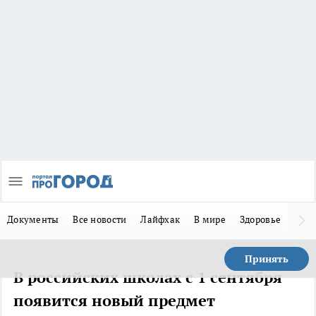
Документы
Все новости
Лайфхак
В мире
Здоровье
Зака
Принять
В российских школах с 1 сентября
появится новый предмет