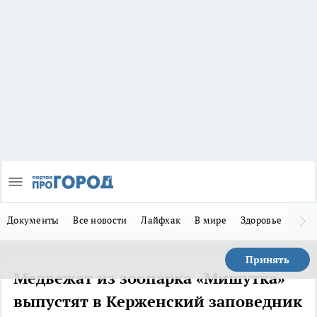
Документы
Все новости
Лайфхак
В мире
Здоровье
Зака
Принять
Медвежат из зоопарка «Мишутка»
выпустят в Керженский заповедник