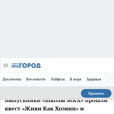
Документы
Все новости
Лайфхак
В мире
Здоровье
Зака
Принять
Выпускники «Школы ЖКХ» прошли
квест «Живи Как Хозяин» и