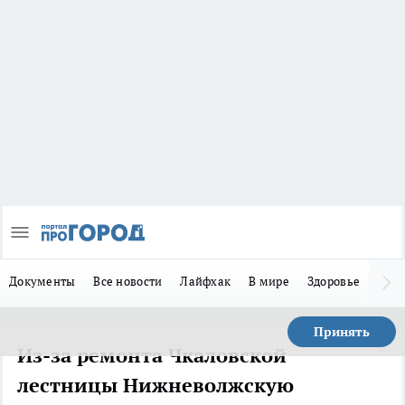
Документы
Все новости
Лайфхак
В мире
Здоровье
Зака
Принять
Из-за ремонта Чкаловской
лестницы Нижневолжскую