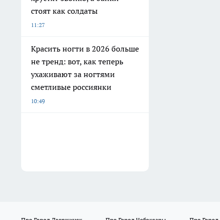
стоят как солдаты
11:27
Красить ногти в 2026 больше
не тренд: вот, как теперь
ухаживают за ногтями
сметливые россиянки
10:49
Про Город Дзержинск
Про Город Чебоксары
Про Город