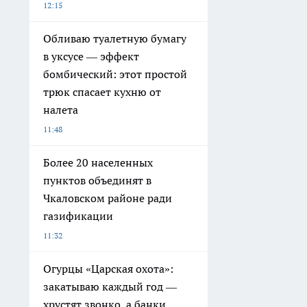
12:15
Обливаю туалетную бумагу
в уксусе — эффект
бомбический: этот простой
трюк спасает кухню от
налета
11:48
Более 20 населенных
пунктов объединят в
Чкаловском районе ради
газификации
11:32
Огурцы «Царская охота»:
закатываю каждый год —
хрустят звонко, а банки