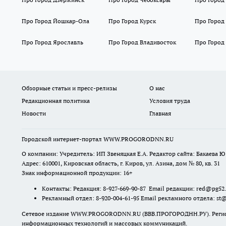
Про Город Йошкар-Ола
Про Город Курск
Про Город
Про Город Ярославль
Про Город Владивосток
Про Город
Обзорные статьи и пресс-релизы
О нас
Редакционная политика
Условия труда
Новости
Главная
Городской интернет-портал WWW.PROGORODNN.RU
О компании: Учредитель: ИП Звеняцкая Е.А. Редактор сайта: Бакаева Ю.
Адрес: 610001, Кировская область, г. Киров, ул. Азина, дом № 80, кв. 31
Знак информационной продукции: 16+
Контакты: Редакция: 8-927-669-90-87 Email редакции: red@pg52
Рекламный отдел: 8-920-004-61-95 Email рекламного отдела: st
Сетевое издание WWW.PROGORODNN.RU (ВВВ.ПРОГОРОДНН.РУ). Регистраци
информационных технологий и массовых коммуникаций.