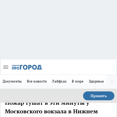
Документы
Все новости
Лайфхак
В мире
Здоровье
Зака
Принять
Пожар тушат в эти минуты у
Московского вокзала в Нижнем