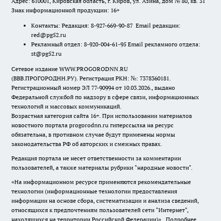
Адрес: 610001, Кировская область, г. Киров, ул. Азина, дом № 80, кв. 31
Знак информационной продукции: 16+
Контакты: Редакция: 8-927-669-90-87 Email редакции:
red@pg52.ru
Рекламный отдел: 8-920-004-61-95 Email рекламного отдела:
st@pg52.ru
Сетевое издание WWW.PROGORODNN.RU
(ВВВ.ПРОГОРОДНН.РУ). Регистрация РКН: №: 7378360181.
Регистрационный номер ЭЛ 77-90994 от 10.03.2026., выдано
Федеральной службой по надзору в сфере связи, информационных
технологий и массовых коммуникаций.
Возрастная категория сайта 16+. При использовании материалов
новостного портала progorodnn.ru гиперссылка на ресурс
обязательна
,
в противном случае будут применены нормы
законодательства РФ об авторских и смежных правах.
Редакция портала не несет ответственности за комментарии
пользователей, а также материалы рубрики "народные новости".
«На информационном ресурсе применяются рекомендательные
технологии (информационные технологии предоставления
информации на основе сбора, систематизации и анализа сведений,
относящихся к предпочтениям пользователей сети "Интернет",
находящихся на территории Российской Федерации)».
Подробнее