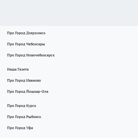
Про Город Дзержинск
Про Город Чебоксары
Про Город Новочебоксарск
Наша Газета
Про Город Иваново
Про Город Йошкар-Ола
Про Город Курск
Про Город Рыбинск
Про Город Уфа