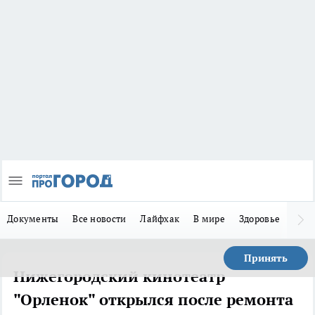
Документы
Все новости
Лайфхак
В мире
Здоровье
Зака
Принять
Нижегородский кинотеатр
"Орленок" открылся после ремонта