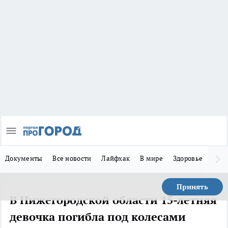
Документы
Все новости
Лайфхак
В мире
Здоровье
Зака
Принять
В Нижегородской области 15-летняя
девочка погибла под колесами