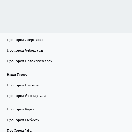
Про Город Дзержинск
Про Город Чебоксары
Про Город Новочебоксарск
Наша Газета
Про Город Иваново
Про Город Йошкар-Ола
Про Город Курск
Про Город Рыбинск
Про Город Уфа