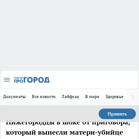
Документы
Все новости
Лайфхак
В мире
Здоровье
Зака
Принять
Нижегородцы в шоке от приговора,
который вынесли матери-убийце