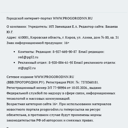
Городской интернет-портал WWW.PROGORODNN.RU
О компании: Учредитель: ИП Звеняцкая Е.А. Редактор сайта: Бакаева
Ю.Г.
Адрес: 610001, Кировская область, г. Киров, ул. Азина, дом № 80, кв. 31
Знак информационной продукции: 16+
Контакты: Редакция: 8-927-669-90-87 Email редакции:
red@pg52.ru
Рекламный отдел: 8-920-004-61-95 Email рекламного отдела:
st@pg52.ru
Сетевое издание WWW.PROGORODNN.RU
(ВВВ.ПРОГОРОДНН.РУ). Регистрация РКН: №: 7378360181.
Регистрационный номер ЭЛ 77-90994 от 10.03.2026., выдано
Федеральной службой по надзору в сфере связи, информационных
технологий и массовых коммуникаций.
Возрастная категория сайта 16+. При использовании материалов
новостного портала progorodnn.ru гиперссылка на ресурс
обязательна
,
в противном случае будут применены нормы
законодательства РФ об авторских и смежных правах.