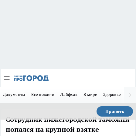
Документы
Все новости
Лайфхак
В мире
Здоровье
Зака
Принять
Сотрудник нижегородской таможни
попался на крупной взятке