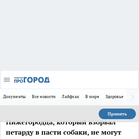
Документы
Все новости
Лайфхак
В мире
Здоровье
Зака
Принять
Нижегородца, который взорвал
петарду в пасти собаки, не могут