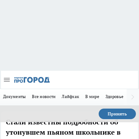
Документы
Все новости
Лайфхак
В мире
Здоровье
Зака
Принять
Стали известны подробности об
утонувшем пьяном школьнике в