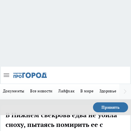
Документы
Все новости
Лайфхак
В мире
Здоровье
Зака
Принять
В Нижнем свекровь едва не убила
сноху, пытаясь помирить ее с