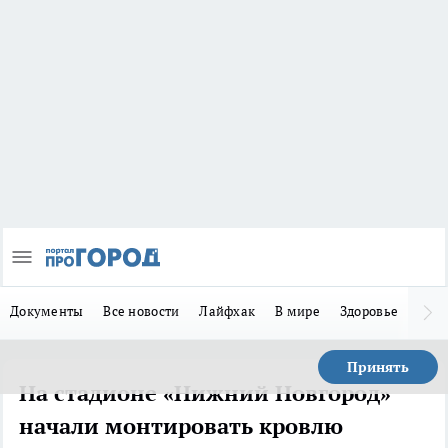
Документы
Все новости
Лайфхак
В мире
Здоровье
Зака
Принять
На стадионе «Нижний Новгород»
начали монтировать кровлю