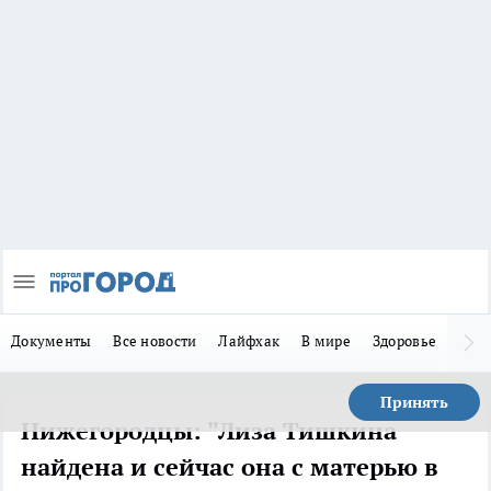
Документы
Все новости
Лайфхак
В мире
Здоровье
Зака
Принять
Нижегородцы: "Лиза Тишкина
найдена и сейчас она с матерью в