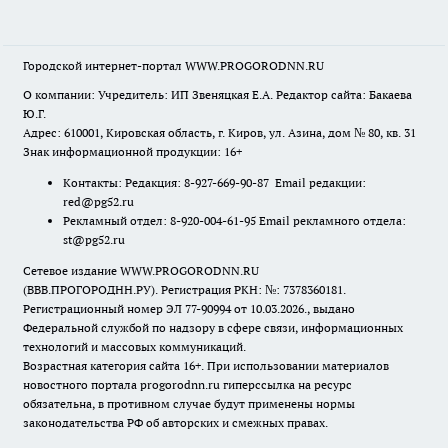
Городской интернет-портал WWW.PROGORODNN.RU
О компании: Учредитель: ИП Звеняцкая Е.А. Редактор сайта: Бакаева
Ю.Г.
Адрес: 610001, Кировская область, г. Киров, ул. Азина, дом № 80, кв. 31
Знак информационной продукции: 16+
Контакты: Редакция: 8-927-669-90-87 Email редакции:
red@pg52.ru
Рекламный отдел: 8-920-004-61-95 Email рекламного отдела:
st@pg52.ru
Сетевое издание WWW.PROGORODNN.RU
(ВВВ.ПРОГОРОДНН.РУ). Регистрация РКН: №: 7378360181.
Регистрационный номер ЭЛ 77-90994 от 10.03.2026., выдано
Федеральной службой по надзору в сфере связи, информационных
технологий и массовых коммуникаций.
Возрастная категория сайта 16+. При использовании материалов
новостного портала progorodnn.ru гиперссылка на ресурс
обязательна
,
в противном случае будут применены нормы
законодательства РФ об авторских и смежных правах.