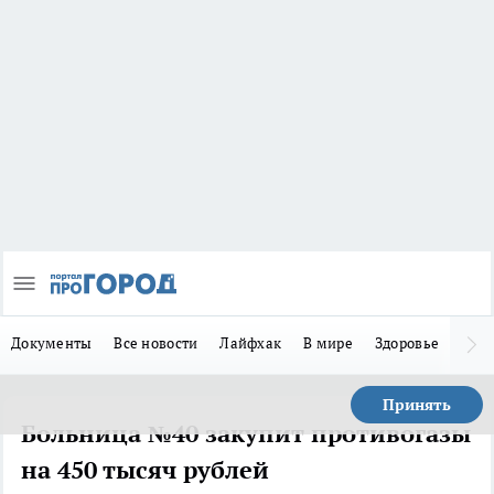
Документы
Все новости
Лайфхак
В мире
Здоровье
Зака
Принять
Больница №40 закупит противогазы
на 450 тысяч рублей