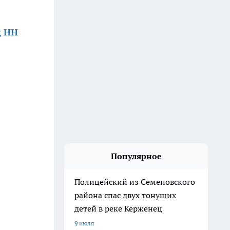
д НН
Популярное
Полицейский из Семеновского
района спас двух тонущих
детей в реке Керженец
9 июля