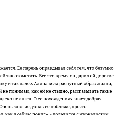
жается. Ее парень оправдывал себя тем, что безумно
ей так отомстить. Все это время он дарил ей дорогие
ку и так далее. Алина вела распутный образ жизни,
 Я не понимаю, как ей не стыдно, рассказывать такие
алеко не ангел. О ее похождениях знает добрая
Очень многие, узнав ее поближе, просто
я, как я сейчас понял», - поделился с журналистом