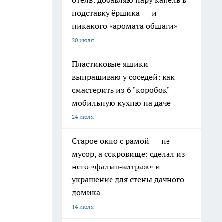
отель: добавляю пару капель в
подставку ёршика — и
никакого «аромата общаги»
20 июля
Пластиковые ящики
выпрашиваю у соседей: как
смастерить из 6 "коробок"
мобильную кухню на даче
24 июля
Старое окно с рамой — не
мусор, а сокровище: сделал из
него «фальш‑витраж» и
украшение для стены дачного
домика
14 июля