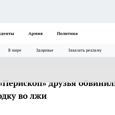
иденты
Армия
Политика
В мире
Здоровье
Заказать рекламу
 «Перископ» друзья обвинил
дку во лжи