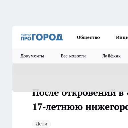
Общество
Инц
Документы
Все новости
Лайфхак
После откровений в
17-летнюю нижегоро
Дети