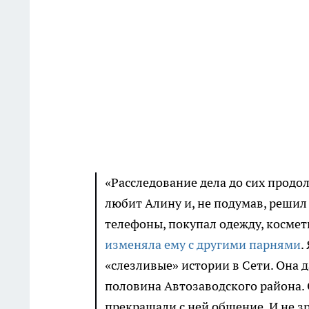
«Расследование дела до сих продол
любит Алину и, не подумав, решил 
телефоны, покупал одежду, космети
изменяла ему с другими парнями
.
«слезливые» истории в Сети. Она д
половина Автозаводского района. 
прекращали с ней общение. И не зр