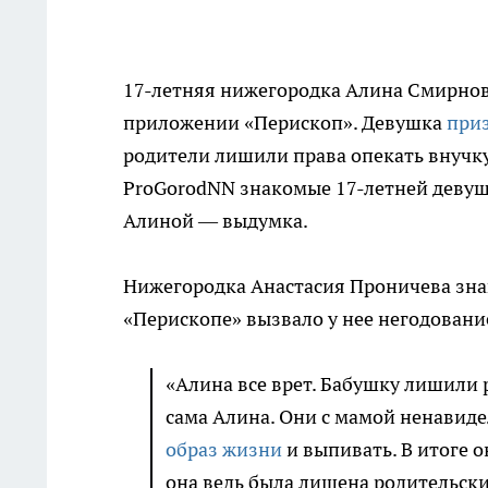
17-летняя нижегородка Алина Смирнова
приложении «Перископ». Девушка
приз
родители лишили права опекать внучку
ProGorodNN знакомые 17-летней девушк
Алиной — выдумка.
Нижегородка Анастасия Проничева знаю
«Перископе» вызвало у нее негодовани
«Алина все врет. Бабушку лишили р
сама Алина. Они с мамой ненавиде
образ жизни
и выпивать. В итоге о
она ведь была лишена родительски