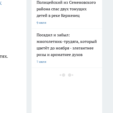
Полицейский из Семеновского
К
района спас двух тонущих
детей в реке Керженец
9 июля
Посадил и забыл:
многолетник-трудяга, который
цветёт до ноября - элегантнее
розы и ароматнее духов
тях.
7 июля
Мохнатые коврики в "Фикс
Прайсе" взяла не под обувь: вот
как превратила старую мебель
в шикарный интерьер
10 июля