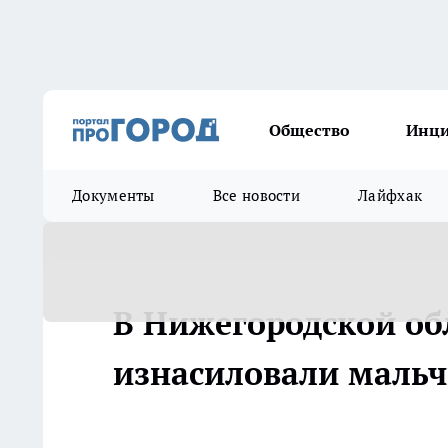
Общество
Инц
Документы
Все новости
Лайфхак
В Нижегородской обл
изнасиловали маль