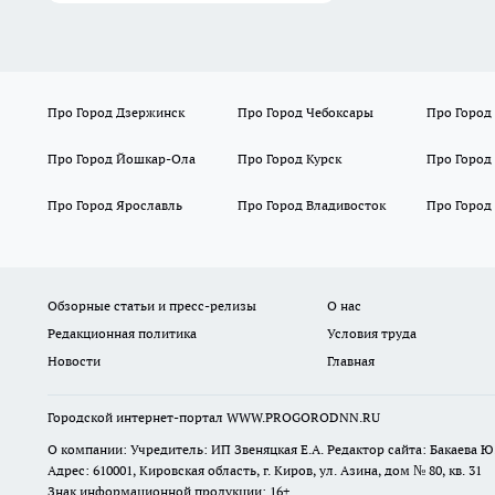
Про Город Дзержинск
Про Город Чебоксары
Про Город
Про Город Йошкар-Ола
Про Город Курск
Про Город
Про Город Ярославль
Про Город Владивосток
Про Город
Обзорные статьи и пресс-релизы
О нас
Редакционная политика
Условия труда
Новости
Главная
Городской интернет-портал WWW.PROGORODNN.RU
О компании: Учредитель: ИП Звеняцкая Е.А. Редактор сайта: Бакаева Ю.
Адрес: 610001, Кировская область, г. Киров, ул. Азина, дом № 80, кв. 31
Знак информационной продукции: 16+