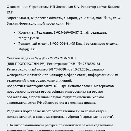
О компании: Учредитель: ИП Звеняцкая Е.А. Редактор сайта: Бакаева
Ю.Г.
Адрес: 610001, Кировская область, г. Киров, ул. Азина, дом № 80, кв. 31
Знак информационной продукции: 16+
Контакты: Редакция: 8-927-669-90-87 Email редакции:
red@pg52.ru
Рекламный отдел: 8-920-004-61-95 Email рекламного отдела:
st@pg52.ru
Сетевое издание WWW.PROGORODNN.RU
(ВВВ.ПРОГОРОДНН.РУ). Регистрация РКН: №: 7378360181.
Регистрационный номер ЭЛ 77-90994 от 10.03.2026., выдано
Федеральной службой по надзору в сфере связи, информационных
технологий и массовых коммуникаций.
Возрастная категория сайта 16+. При использовании материалов
новостного портала progorodnn.ru гиперссылка на ресурс
обязательна
,
в противном случае будут применены нормы
законодательства РФ об авторских и смежных правах.
Редакция портала не несет ответственности за комментарии
пользователей, а также материалы рубрики "народные новости".
«На информационном ресурсе применяются рекомендательные
технологии (информационные технологии предоставления