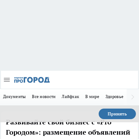
Документы
Все новости
Лайфхак
В мире
Здоровье
Зака
Принять
Развивайте свой бизнес с «Pro
Городом»: размещение объявлений