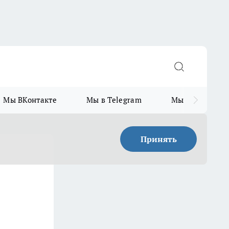
Мы ВКонтакте
Мы в Telegram
Мы в MAX
Принять