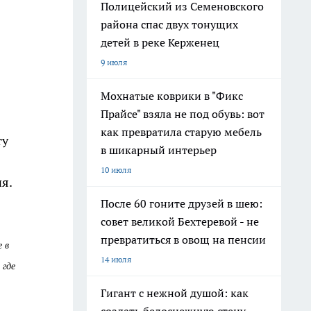
Полицейский из Семеновского
района спас двух тонущих
детей в реке Керженец
9 июля
Мохнатые коврики в "Фикс
Прайсе" взяла не под обувь: вот
как превратила старую мебель
ту
в шикарный интерьер
10 июля
я.
После 60 гоните друзей в шею:
совет великой Бехтеревой - не
превратиться в овощ на пенсии
 в
14 июля
 где
Гигант с нежной душой: как