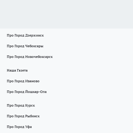
Про Город Дзержинск
Про Город Чебоксары
Про Город Новочебоксарск
Наша Газета
Про Город Иваново
Про Город Йошкар-Ола
Про Город Курск
Про Город Рыбинск
Про Город Уфа