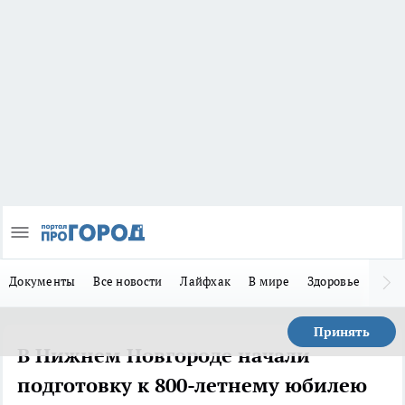
Документы
Все новости
Лайфхак
В мире
Здоровье
Зака
Принять
В Нижнем Новгороде начали
подготовку к 800-летнему юбилею