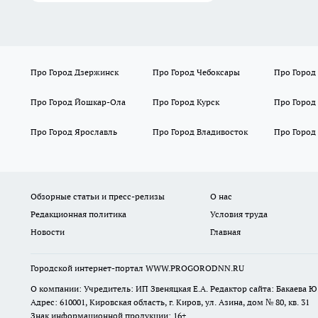
Про Город Дзержинск
Про Город Чебоксары
Про Город
Про Город Йошкар-Ола
Про Город Курск
Про Город
Про Город Ярославль
Про Город Владивосток
Про Город
Обзорные статьи и пресс-релизы
О нас
Редакционная политика
Условия труда
Новости
Главная
Городской интернет-портал WWW.PROGORODNN.RU
О компании: Учредитель: ИП Звеняцкая Е.А. Редактор сайта: Бакаева Ю.
Адрес: 610001, Кировская область, г. Киров, ул. Азина, дом № 80, кв. 31
Знак информационной продукции: 16+