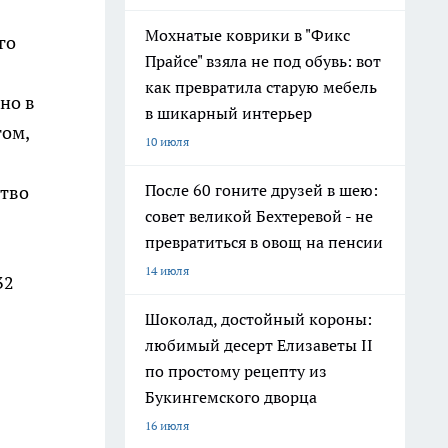
Мохнатые коврики в "Фикс
го
Прайсе" взяла не под обувь: вот
как превратила старую мебель
но в
в шикарный интерьер
гом,
10 июля
После 60 гоните друзей в шею:
ство
совет великой Бехтеревой - не
превратиться в овощ на пенсии
14 июля
32
Шоколад, достойный короны:
любимый десерт Елизаветы II
по простому рецепту из
Букингемского дворца
16 июля