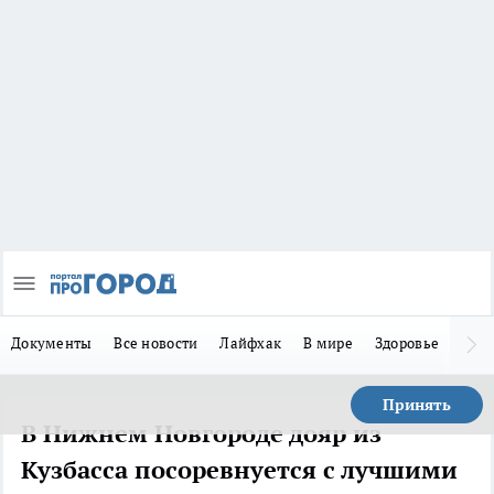
Документы
Все новости
Лайфхак
В мире
Здоровье
Зака
Принять
В Нижнем Новгороде дояр из
Кузбасса посоревнуется с лучшими