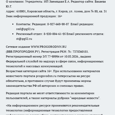
О компании: Учредитель: ИП Звеняцкая Е.А. Редактор сайта: Бакаева
Ю.Г.
Адрес: 610001, Кировская область, г. Киров, ул. Азина, дом № 80, кв. 31
Знак информационной продукции: 16+
Контакты: Редакция: 8-927-669-90-87 Email редакции:
red@pg52.ru
Рекламный отдел: 8-920-004-61-95 Email рекламного отдела:
st@pg52.ru
Сетевое издание WWW.PROGORODNN.RU
(ВВВ.ПРОГОРОДНН.РУ). Регистрация РКН: №: 7378360181.
Регистрационный номер ЭЛ 77-90994 от 10.03.2026., выдано
Федеральной службой по надзору в сфере связи, информационных
технологий и массовых коммуникаций.
Возрастная категория сайта 16+. При использовании материалов
новостного портала progorodnn.ru гиперссылка на ресурс
обязательна
,
в противном случае будут применены нормы
законодательства РФ об авторских и смежных правах.
Редакция портала не несет ответственности за комментарии
пользователей, а также материалы рубрики "народные новости".
«На информационном ресурсе применяются рекомендательные
технологии (информационные технологии предоставления