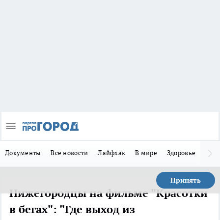
Документы
Все новости
Лайфхак
В мире
Здоровье
Зака
Принять
Нижегородцы на фильме "Красотки
в бегах": "Где выход из