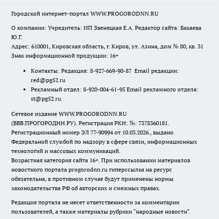
Городской интернет-портал WWW.PROGORODNN.RU
О компании: Учредитель: ИП Звеняцкая Е.А. Редактор сайта: Бакаева
Ю.Г.
Адрес: 610001, Кировская область, г. Киров, ул. Азина, дом № 80, кв. 31
Знак информационной продукции: 16+
Контакты: Редакция: 8-927-669-90-87 Email редакции:
red@pg52.ru
Рекламный отдел: 8-920-004-61-95 Email рекламного отдела:
st@pg52.ru
Сетевое издание WWW.PROGORODNN.RU
(ВВВ.ПРОГОРОДНН.РУ). Регистрация РКН: №: 7378360181.
Регистрационный номер ЭЛ 77-90994 от 10.03.2026., выдано
Федеральной службой по надзору в сфере связи, информационных
технологий и массовых коммуникаций.
Возрастная категория сайта 16+. При использовании материалов
новостного портала progorodnn.ru гиперссылка на ресурс
обязательна
,
в противном случае будут применены нормы
законодательства РФ об авторских и смежных правах.
Редакция портала не несет ответственности за комментарии
пользователей, а также материалы рубрики "народные новости".