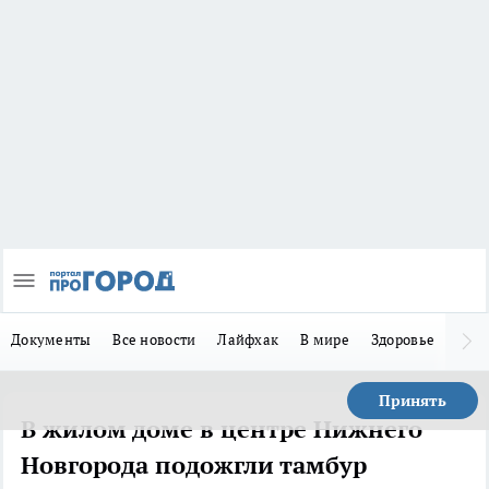
Документы
Все новости
Лайфхак
В мире
Здоровье
Зака
Принять
В жилом доме в центре Нижнего
Новгорода подожгли тамбур