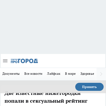
Документы
Все новости
Лайфхак
В мире
Здоровье
Зака
Принять
Две известные нижегородки
попали в сексуальный рейтинг