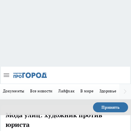
Документы
Все новости
Лайфхак
В мире
Здоровье
Зака
Принять
Мода улиц: художник против
юриста