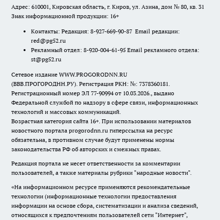
Адрес: 610001, Кировская область, г. Киров, ул. Азина, дом № 80, кв. 31
Знак информационной продукции: 16+
Контакты: Редакция: 8-927-669-90-87 Email редакции:
red@pg52.ru
Рекламный отдел: 8-920-004-61-95 Email рекламного отдела:
st@pg52.ru
Сетевое издание WWW.PROGORODNN.RU
(ВВВ.ПРОГОРОДНН.РУ). Регистрация РКН: №: 7378360181.
Регистрационный номер ЭЛ 77-90994 от 10.03.2026., выдано
Федеральной службой по надзору в сфере связи, информационных
технологий и массовых коммуникаций.
Возрастная категория сайта 16+. При использовании материалов
новостного портала progorodnn.ru гиперссылка на ресурс
обязательна
,
в противном случае будут применены нормы
законодательства РФ об авторских и смежных правах.
Редакция портала не несет ответственности за комментарии
пользователей, а также материалы рубрики "народные новости".
«На информационном ресурсе применяются рекомендательные
технологии (информационные технологии предоставления
информации на основе сбора, систематизации и анализа сведений,
относящихся к предпочтениям пользователей сети "Интернет",