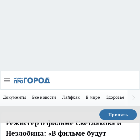
Документы
Все новости
Лайфхак
В мире
Здоровье
Зака
Принять
Режиссер о фильме Светлакова и
Незлобина: «В фильме будут